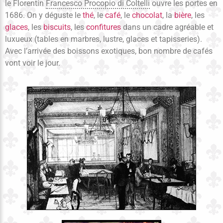
le Florentin
Francesco Procopio di Coltelli
ouvre les portes en
1686. On y déguste le
thé
, le
café
, le
chocolat
, la
bière
, les
glaces
, les
biscuits
, les
confitures
dans un cadre agréable et
luxueux (tables en marbres, lustre, glaces et tapisseries).
Avec l’arrivée des boissons exotiques, bon nombre de cafés
vont voir le jour.