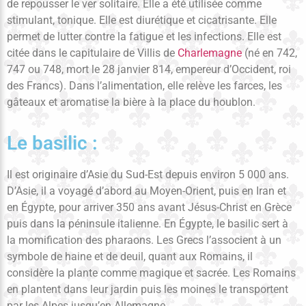
de repousser le ver solitaire. Elle a été utilisée comme
stimulant, tonique. Elle est diurétique et cicatrisante. Elle
permet de lutter contre la fatigue et les infections. Elle est
citée dans le capitulaire de Villis de
Charlemagne
(né en 742,
747 ou 748, mort le 28 janvier 814, empereur d’Occident, roi
des Francs). Dans l’alimentation, elle relève les farces, les
gâteaux et aromatise la bière à la place du houblon.
Le basilic :
Il est originaire d’Asie du Sud-Est depuis environ 5 000 ans.
D’Asie, il a voyagé d’abord au Moyen-Orient, puis en Iran et
en Égypte, pour arriver 350 ans avant Jésus-Christ en Grèce
puis dans la péninsule italienne. En Égypte, le basilic sert à
la momification des pharaons. Les Grecs l’associent à un
symbole de haine et de deuil, quant aux Romains, il
considère la plante comme magique et sacrée. Les Romains
en plantent dans leur jardin puis les moines le transportent
par les Alpes jusqu’en Allemagne.