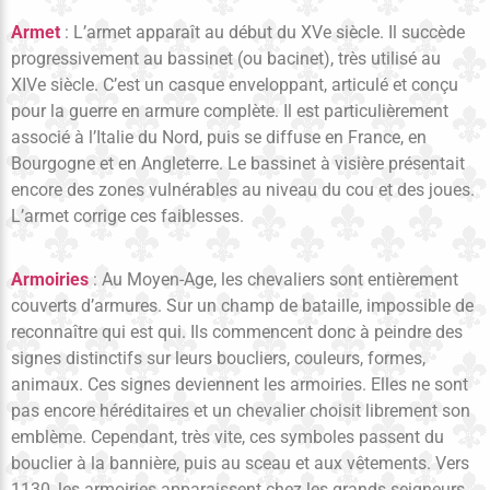
Armet
: L’armet apparaît au début du XVe siècle. Il succède
progressivement au bassinet (ou bacinet), très utilisé au
XIVe siècle. C’est un casque enveloppant, articulé et conçu
pour la guerre en armure complète. Il est particulièrement
associé à l’Italie du Nord, puis se diffuse en France, en
Bourgogne et en Angleterre. Le bassinet à visière présentait
encore des zones vulnérables au niveau du cou et des joues.
L’armet corrige ces faiblesses.
Armoiries
: Au Moyen-Age, les chevaliers sont entièrement
couverts d’armures. Sur un champ de bataille, impossible de
reconnaître qui est qui. Ils commencent donc à peindre des
signes distinctifs sur leurs boucliers, couleurs, formes,
animaux. Ces signes deviennent les armoiries. Elles ne sont
pas encore héréditaires et un chevalier choisit librement son
emblème. Cependant, très vite, ces symboles passent du
bouclier à la bannière, puis au sceau et aux vêtements. Vers
1130, les armoiries apparaissent chez les grands seigneurs.