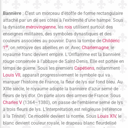
Bannière
: C’est un morceau d’étoffe de forme rectangulaire
attaché par un de ses côtés à l’extrémité d’une hampe. Sous
la dynastie
mérovingienne
, les
rois
utilisent surtout des
enseignes militaires, des symboles dynastiques et des
couleurs associées au pouvoir. Dans la tombe de
Childéric
er
1
, on retrouve des abeilles en or. Avec
Charlemagne
, le
royaume franc devient empire. L’Oriflamme est la bannière
rouge conservée à l’abbaye de Saint-Denis. Elle est portée en
temps de guerre. Sous les premiers
Capétiens
, notamment
Louis VII
, apparaît progressivement le symbole qui va
marquer l’histoire de France, la fleur de lys sur fond bleu. Au
XIIIe siècle, le royaume adopte la bannière d’azur semé de
fleurs de lys d’or. On parle alors des armes de France. Sous
Charles V
(1364–1380), on passe de l’emblème semé de lys
à trois fleurs de lys. L’interprétation est religieuse (référence
à la Trinité). Ce modèle devient la norme. Sous
Louis XIV
, le
blanc devient couleur royale, le drapeau blanc fleurdelisé