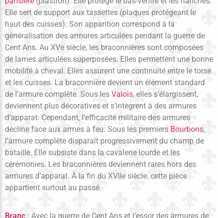
pansière
(plastron). Elle protège le bas-ventre et les hanches.
Elle sert de support aux tassettes (plaques protégeant le
haut des cuisses). Son apparition correspond à la
généralisation des armures articulées pendant la guerre de
Cent Ans. Au XVe siècle, les braconnières sont composées
de lames articulées superposées. Elles permettent une bonne
mobilité à cheval. Elles assurent une continuité entre le torse
et les cuisses. La braconnière devient un élément standard
de l’armure complète. Sous les
Valois
, elles s’élargissent,
deviennent plus décoratives et s’intègrent à des armures
d’apparat. Cependant, l’efficacité militaire des armures
décline face aux armes à feu. Sous les premiers
Bourbons
,
l’armure complète disparaît progressivement du champ de
bataille. Elle subsiste dans la cavalerie lourde et les
cérémonies. Les braconnières deviennent rares hors des
armures d’apparat. À la fin du XVIIe siècle, cette pièce
appartient surtout au passé.
Branc
: Avec la guerre de Cent Ans et l’essor des armures de