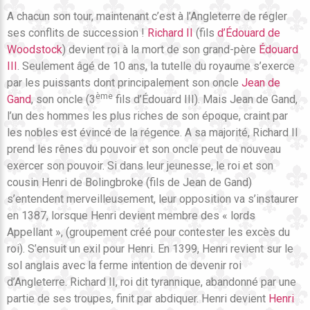
A chacun son tour, maintenant c’est à l’Angleterre de régler
ses conflits de succession !
Richard II
(fils
d’Édouard de
Woodstock
) devient roi à la mort de son grand-père
Édouard
III
. Seulement âgé de 10 ans, la tutelle du royaume s’exerce
par les puissants dont principalement son oncle
Jean de
ème
Gand
, son oncle (3
fils d’Édouard III). Mais Jean de Gand,
l’un des hommes les plus riches de son époque, craint par
les nobles est évincé de la régence. A sa majorité, Richard II
prend les rênes du pouvoir et son oncle peut de nouveau
exercer son pouvoir. Si dans leur jeunesse, le roi et son
cousin Henri de Bolingbroke (fils de Jean de Gand)
s’entendent merveilleusement, leur opposition va s’instaurer
en 1387, lorsque Henri devient membre des « lords
Appellant », (groupement créé pour contester les excès du
roi). S’ensuit un exil pour Henri. En 1399, Henri revient sur le
sol anglais avec la ferme intention de devenir roi
d’Angleterre. Richard II, roi dit tyrannique, abandonné par une
partie de ses troupes, finit par abdiquer. Henri devient
Henri