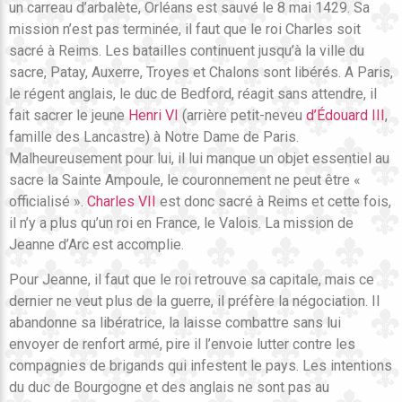
un carreau d’arbalète, Orléans est sauvé le 8 mai 1429. Sa
mission n’est pas terminée, il faut que le roi Charles soit
sacré à Reims. Les batailles continuent jusqu’à la ville du
sacre, Patay, Auxerre, Troyes et Chalons sont libérés. A Paris,
le régent anglais, le duc de Bedford, réagit sans attendre, il
fait sacrer le jeune
Henri VI
(arrière petit-neveu
d’Édouard III
,
famille des Lancastre) à Notre Dame de Paris.
Malheureusement pour lui, il lui manque un objet essentiel au
sacre la Sainte Ampoule, le couronnement ne peut être «
officialisé ».
Charles VII
est donc sacré à Reims et cette fois,
il n’y a plus qu’un roi en France, le Valois. La mission de
Jeanne d’Arc est accomplie.
Pour Jeanne, il faut que le roi retrouve sa capitale, mais ce
dernier ne veut plus de la guerre, il préfère la négociation. Il
abandonne sa libératrice, la laisse combattre sans lui
envoyer de renfort armé, pire il l’envoie lutter contre les
compagnies de brigands qui infestent le pays. Les intentions
du duc de Bourgogne et des anglais ne sont pas au