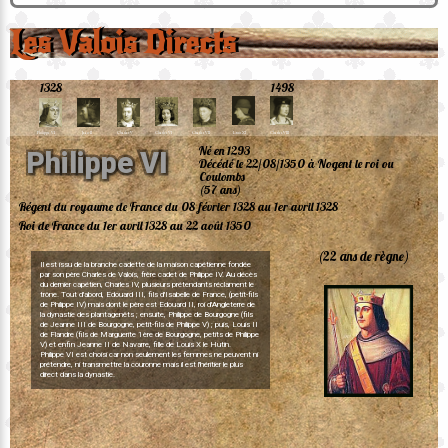
Les Valois Directs
1328
1498
Charles IV
Philippe VI
Jean II
Charles V
Charles VI
Charles VII
Louis XI
Charles VIII
Né en 1293
P
h
i
l
i
p
p
e
V
I
Décédé le 22/08/1350 à Nogent le roi ou
Coulombs
(57 ans)
Régent du royaume de France du 08 février 1328 au 1er avril 1328
Roi de France du 1er avril 1328 au 22 août 1350
(22 ans de règne)
Il est issu de la branche cadette de la maison capétienne fondée
par son père Charles de Valois, frère cadet de Philippe IV. Au décès
du dernier capétien, Charles IV, plusieurs prétendants réclament le
trône. Tout d'abord, Edouard III, fils d'Isabelle de France, (petit-fils
de Philippe IV) mais dont le père est Edouard II, roi d'Angleterre de
la dynastie des plantagenêts ; ensuite, Philippe de Bourgogne (fils
de Jeanne III de Bourgogne, petit-fils de Philippe V) ; puis, Louis II
de Flandre (fils de Marguerite 1ère de Bourgogne, petits de Philippe
V) et enfin Jeanne II de Navarre, fille de Louis X le Hutin.
Philippe VI est choisi car non seulement les femmes ne peuvent ni
prétendre, ni transmettre la couronne mais il est l'héritier le plus
Charles VII
direct dans la dynastie.