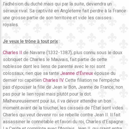
l’adhésion du duché mais qui par la suite, deviendra un
sérieux rival. Sa captivité en Angleterre fait perdre à la France
une grosse partie de son territoire et vide les caisses
royales.
Je veux le trône à tout prix
:
Charles II
de Navarre (1332-1387), plus connu sous le doux
sobriquet de Charles le Mauvais, fait partie de cette
noblesse dont les liens de parenté avec le roi sont
colossaux, rien que sa tante
Jeanne d’Évreux
épouse du
dernier roi capétien
Charles IV
. Cette filiation ne l’empêche
pas d’épouser la fille de Jean le Bon, Jeanne de France, non
pas pour le lien royal mais plutôt pour la dot.
Malheureusement pour lui, il va devoir attendre un bon
moment avant de la toucher, les caisses de l’État sont vides.
Charles qui veut devenir roi se rebelle contre Jean II. Il fait
assassiner le connétable et favori du roi, Charles d’Espagne
La Cerda et complote avec l’Anglais. Jean II, qui craint entre