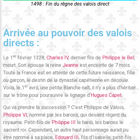
1498 : Fin du règne des valois direct
Arrivée au pouvoir des valois
directs :
er
Le 1
février 1328,
Charles IV
, dernier fils de
Philippe le Bel
,
meurt. Son épouse la reine
Jeanne
est enceinte de 7 mois.
Toute la France est en attente de cette future naissance, fille
ou garçon, le destin de la dynastie capétienne en découle.
er
Voilà, le 1
avril, une petite Blanche naît, il n’y a plus d’héritier
sur le trône pour poursuivre le lignage d’
Hugues Capet
.
Qui va prendre la succession ? C’est Philippe de Valois,
Philippe VI
, nommé par les barons, qui devient régent du
royaume. Petit-fils de
Philippe III
le hardi, les barons le
sacrent roi. Cependant, un autre haut personnage aurait pu
être nommé à sa place,
Edouard III
, fils d’Isabelle, petit-fils