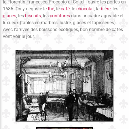
le Florentin
Francesco Procopio di Coltelli
ouvre les portes en
1686. On y déguste le
thé
, le
café
, le
chocolat
, la
bière
, les
glaces
, les
biscuits
, les
confitures
dans un cadre agréable et
luxueux (tables en marbres, lustre, glaces et tapisseries).
Avec l’arrivée des boissons exotiques, bon nombre de cafés
vont voir le jour.