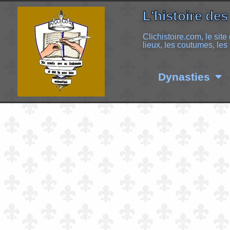
L'histoire des
Clichistoire.com, le site
lieux, les coutumes, les 
Dynasties