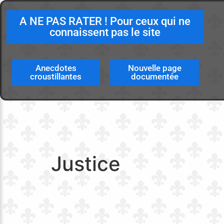
A NE PAS RATER ! Pour ceux qui ne
connaissent pas le site
Anecdotes
Nouvelle page
croustillantes
documentée
Justice