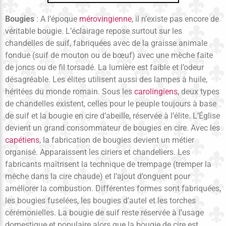
Bougies
: A l’époque
mérovingienne
, il n’existe pas encore de
véritable bougie. L’éclairage repose surtout sur les
chandelles de suif, fabriquées avec de la graisse animale
fondue (suif de mouton ou de bœuf) avec une mèche faite
de joncs ou de fil torsadé. La lumière est faible et l’odeur
désagréable. Les élites utilisent aussi des lampes à huile,
héritées du monde romain. Sous les
carolingiens
, deux types
de chandelles existent, celles pour le peuple toujours à base
de suif et la bougie en cire d’abeille, réservée à l’élite. L’Église
devient un grand consommateur de bougies en cire. Avec les
capétiens
, la fabrication de bougies devient un métier
organisé. Apparaissent les ciriers et chandeliers. Les
fabricants maîtrisent la technique de trempage (tremper la
mèche dans la cire chaude) et l’ajout d’onguent pour
améliorer la combustion. Différentes formes sont fabriquées,
les bougies fuselées, les bougies d’autel et les torches
cérémonielles. La bougie de suif reste réservée à l’usage
domestique et populaire alors que la bougie de cire est