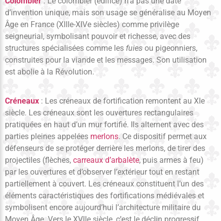
Colombier
: Le colombier (édifice) n’a pas une date
d’invention unique, mais son usage se généralise au Moyen
Âge en France (XIIIe-XIVe siècles) comme privilège
seigneurial, symbolisant pouvoir et richesse, avec des
structures spécialisées comme les
fuies
ou pigeonniers,
construites pour la viande et les messages. Son utilisation
est abolie à la Révolution.
Créneaux
: Les créneaux de fortification remontent au XIe
siècle. Les créneaux sont les ouvertures rectangulaires
pratiquées en haut d’un mur fortifié. Ils alternent avec des
parties pleines appelées
merlons
. Ce dispositif permet aux
défenseurs de se protéger derrière les merlons, de tirer des
projectiles (flèches,
carreaux d’arbalète
, puis armes à feu)
par les ouvertures et d’observer l’extérieur tout en restant
partiellement à couvert. Les créneaux constituent l’un des
éléments caractéristiques des fortifications médiévales et
symbolisent encore aujourd’hui l’architecture militaire du
Moyen Âge. Vers le XVIIe siècle, c’est le déclin progressif