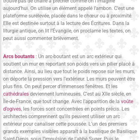
trouve pas de chaire à prêcher comme on l’imagine
aujourd’hui. On utilise un élément appelé l’ambon. C’est une
plateforme surélevée, placée dans le chœur ou à proximité.
Elle est destinée surtout à la lecture des Écritures. Dans la
liturgie antique, on lit l’Évangile, on proclame les textes, on
peut aussi commenter brièvement.
Arcs boutants
: Un arc-boutant est un arc extérieur qui
soutient un mur en reportant son poids vers un pilier placé à
distance. Ainsi, au lieu que tout le poids repose sur les murs,
on déporte la pression vers l’extérieur. Les murs peuvent être
plus fins. On peut percer d’immenses fenêtres. Et les
cathédrales
deviennent lumineuses. C’est au XIIe siècle, en
Île-de-France, que tout change. Avec l’apparition de la
voûte
d’ogives
, les forces sont concentrées en points précis. Les
architectes comprennent qu’ils peuvent utiliser un arc
extérieur pour canaliser cette poussée. L’un des premiers
grands exemples visibles apparaît à la basilique de Basilique
Saint-Denis, sous l’impulsion de l’abbé Suger. Puis le