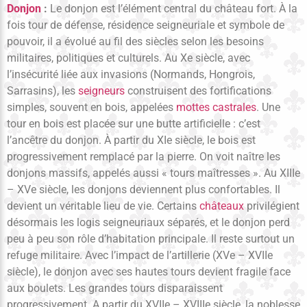
Donjon
:
Le donjon est l’élément central du château fort. À la
fois tour de défense, résidence seigneuriale et symbole de
pouvoir, il a évolué au fil des siècles selon les besoins
militaires, politiques et culturels. Au Xe siècle, avec
l’insécurité liée aux invasions (Normands, Hongrois,
Sarrasins), les
seigneurs
construisent des fortifications
simples, souvent en bois, appelées
mottes castrales
. Une
tour en bois est placée sur une butte artificielle : c’est
l’ancêtre du donjon. À partir du XIe siècle, le bois est
progressivement remplacé par la pierre. On voit naître les
donjons massifs, appelés aussi « tours maîtresses ». Au XIIIe
– XVe siècle, les donjons deviennent plus confortables. Il
devient un véritable lieu de vie. Certains
châteaux
privilégient
désormais les logis seigneuriaux séparés, et le donjon perd
peu à peu son rôle d’habitation principale. Il reste surtout un
refuge militaire. Avec l’impact de l’artillerie (XVe – XVIIe
siècle), le donjon avec ses hautes tours devient fragile face
aux boulets. Les grandes tours disparaissent
progressivement. A partir du XVIIe – XVIIIe siècle, la noblesse