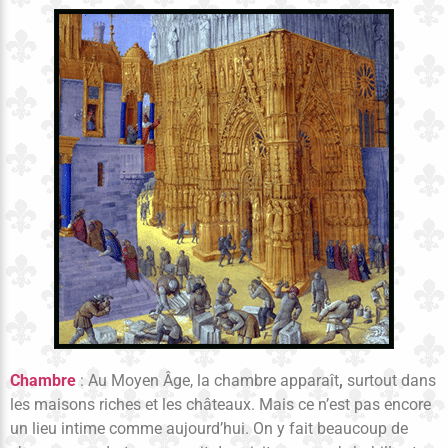
Chambre
: Au Moyen Âge, la chambre apparaît
,
surtout dans
les maisons riches et les châteaux. Mais ce n’est pas encore
un lieu intime comme aujourd’hui. On y fait beaucoup de