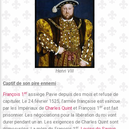
Henri VIII
Captif de son pire ennemi
:
er
François 1
assiège Pavie depuis des mois et refuse de
capituler. Le 24 février 1525, l’armée française est vaincue
er
par les Impériaux de
Charles Quint
et François 1
est fait
prisonnier. Les négociations pour la libération du roi vont
durer pendant un an. Les exigences de Charles Quint sont
er
démesurées. La mère de François 1
,
Louise de Savoie