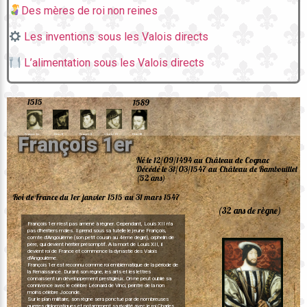
Des mères de roi non reines
Les inventions sous les Valois directs
L’alimentation sous les Valois directs
1515
1589
Charles IV
François 1er
Henri II
François II
Charles IX
Henri III
F
r
a
n
ç
o
i
s
1
e
r
Né le 12/09/1494 au Château de Cognac
Décédé le 31/03/1547 au Château de Rambouillet
(52 ans)
Roi de France du 1er janvier 1515 au 31 mars 1547
(32 ans de règne)
François 1er n'est pas amené à règner. Cependant, Louis XII n'a
pas d'héritiers mâles. Il prend sous sa tutelle le jeune François,
comte d'Angoulême (son petit cousin au 4ème degré), orphelin de
père, qui devient héritier présomptif. A la mort de Louis XII, il
devient roi de France et commence la dynastie des Valois
d'Angoulême.
François 1er est reconnu comme roi emblématique de la période de
la Renaissance. Durant son règne, les arts et les lettres
connaissent un développement prestigieux. On ne peut oublié sa
connivence avec le célèbre Léonard de Vinci, peintre de la non
moins célèbre Joconde.
Sur le plan militaire, son règne sera ponctué par de nombreuses
guerres diplomatiques et notamment sa rivalité avec le roi Charles