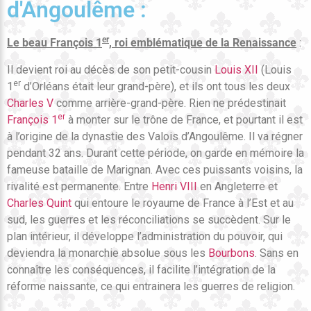
d'Angoulême :
er
Le beau François 1
, roi emblématique de la Renaissance
:
Il devient roi au décès de son petit-cousin
Louis XII
(Louis
er
1
d’Orléans était leur grand-père), et ils ont tous les deux
Charles V
comme arrière-grand-père. Rien ne prédestinait
er
François 1
à monter sur le trône de France, et pourtant il est
à l’origine de la dynastie des Valois d’Angoulême. Il va régner
pendant 32 ans. Durant cette période, on garde en mémoire la
fameuse bataille de Marignan. Avec ces puissants voisins, la
rivalité est permanente. Entre
Henri VIII
en Angleterre et
Charles Quint
qui entoure le royaume de France à l’Est et au
sud, les guerres et les réconciliations se succèdent. Sur le
plan intérieur, il développe l’administration du pouvoir, qui
deviendra la monarchie absolue sous les
Bourbons
. Sans en
connaître les conséquences, il facilite l’intégration de la
réforme naissante, ce qui entrainera les guerres de religion.