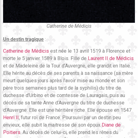
Catherine de Médicis
Un destin tragique
:
Catherine de Médicis
est née le 13 avril 1519 à Florence et
morte le 5 janvier 1589 à Blois. Fille de
Laurent II de Médicis
et de Madeleine de la Tour d’Auvergne, elle grandit en Italie.
Elle hérite au décès de ses parents à sa naissance (sa mère
meurt quelques jours après l’avoir mise au monde et son
père trois semaines plus tard de la syphilis) du titre de
duchesse d’Urbino et de comtesse de Lauragais, puis au
décès de sa tante Anne d’Auvergne du titre de duchesse
d’Auvergne. Elle est une héritière riche. Elle épouse en 1547
Henri II
, futur roi de France. Poursuivi par un destin peu
envieux, elle subit la maitresse de son époux
Diane de
Poitiers
. Au décès de celui-ci, elle prend les rênes du