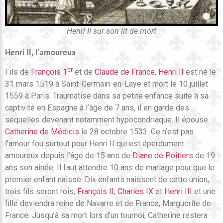
Henri II sur son lit de mort
Henri II, l’amoureux
:
er
Fils de
François 1
et de
Claude de France
,
Henri II
est né le
31 mars 1519 à Saint-Germain-en-Laye et mort le 10 juillet
1559 à Paris. Traumatisé dans sa petite enfance suite à sa
captivité en Espagne à l’âge de 7 ans, il en garde des
séquelles devenant notamment hypocondriaque. Il épouse
Catherine de Médicis
le 28 octobre 1533. Ce n’est pas
l’amour fou surtout pour Henri II qui est éperdument
amoureux depuis l’âge de 15 ans de
Diane de Poitiers
de 19
ans son ainée. Il faut attendre 10 ans de mariage pour que le
premier enfant naisse. Dix enfants naissent de cette union,
trois fils seront rois,
François II
,
Charles IX
et
Henri III
et une
fille deviendra reine de Navarre et de France, Marguerite de
France. Jusqu’à sa mort lors d’un tournoi, Catherine restera