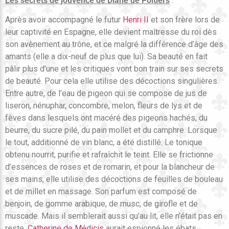
Les secrets de jouvence de Diane de Poitiers
:
Après avoir accompagné le futur
Henri II
et son frère lors de
leur captivité en Espagne, elle devient maîtresse du roi dès
son avènement au trône, et ce malgré la différence d’âge des
amants (elle a dix-neuf de plus que lui). Sa beauté en fait
pâlir plus d’une et les critiques vont bon train sur ses secrets
de beauté. Pour cela elle utilise des décoctions singulières.
Entre autre, de l’eau de pigeon qui se compose de jus de
liseron, nénuphar, concombre, melon, fleurs de lys et de
fèves dans lesquels ont macéré des pigeons hachés, du
beurre, du sucre pilé, du pain mollet et du camphre. Lorsque
le tout, additionné de vin blanc, a été distillé. Le tonique
obtenu nourrit, purifie et rafraîchit le teint. Elle se frictionne
d’essences de roses et de romarin, et pour la blancheur de
ses mains, elle utilise des décoctions de feuilles de bouleau
et de millet en massage. Son parfum est composé de
benjoin, de gomme arabique, de musc, de girofle et de
muscade. Mais il semblerait aussi qu’au lit, elle n’était pas en
reste.
Catherine de Médicis
aurait espionné les ébats